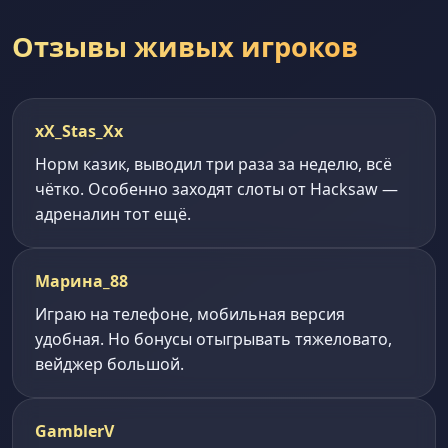
Отзывы живых игроков
xX_Stas_Xx
Норм казик, выводил три раза за неделю, всё
чётко. Особенно заходят слоты от Hacksaw —
адреналин тот ещё.
Марина_88
Играю на телефоне, мобильная версия
удобная. Но бонусы отыгрывать тяжеловато,
вейджер большой.
GamblerV