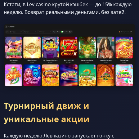
Кстати, в Lev casino крутой кэшбек — до 15% каждую
неделю. Возврат реальными деньгами, без затей.
Турнирный движ и
уникальные акции
Каждую неделю Лев казино запускает гонку с