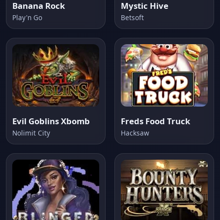
Banana Rock
Mystic Hive
Play'n Go
Betsoft
Evil Goblins Xbomb
Freds Food Truck
Nolimit City
Hacksaw