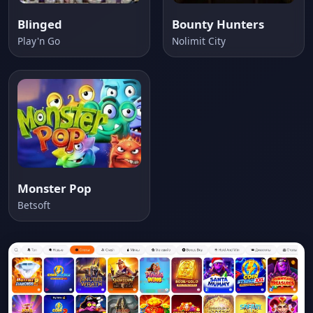
Blinged
Bounty Hunters
Play'n Go
Nolimit City
Monster Pop
Betsoft