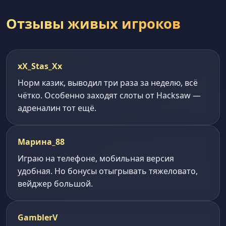
Отзывы живых игроков
xX_Stas_Xx
Норм казик, выводил три раза за неделю, всё
чётко. Особенно заходят слоты от Hacksaw —
адреналин тот ещё.
Марина_88
Играю на телефоне, мобильная версия
удобная. Но бонусы отыгрывать тяжеловато,
вейджер большой.
GamblerV