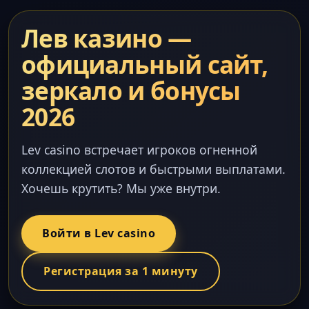
Лев казино —
официальный сайт,
зеркало и бонусы
2026
Lev casino встречает игроков огненной
коллекцией слотов и быстрыми выплатами.
Хочешь крутить? Мы уже внутри.
Войти в Lev casino
Регистрация за 1 минуту