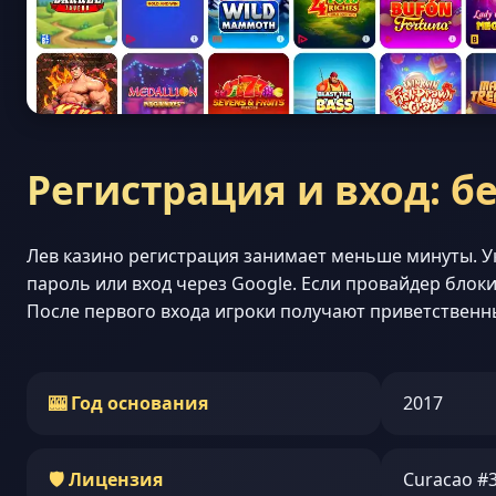
Регистрация и вход: б
Лев казино регистрация занимает меньше минуты. У
пароль или вход через Google. Если провайдер блокир
После первого входа игроки получают приветственны
🎰 Год основания
2017
🛡️ Лицензия
Curacao #3