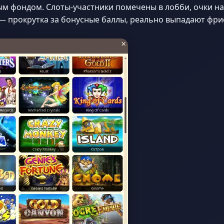
ым фондом. Слоты-участники помечены в лобби, очки на
— прокрутка за бонусные баллы, реально выпадают фри