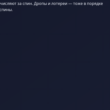
числяют за спин. Дропы и лотереи — тоже в порядке
спины.