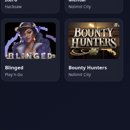
Hacksaw
Nolimit City
Blinged
Bounty Hunters
Play'n Go
Nolimit City