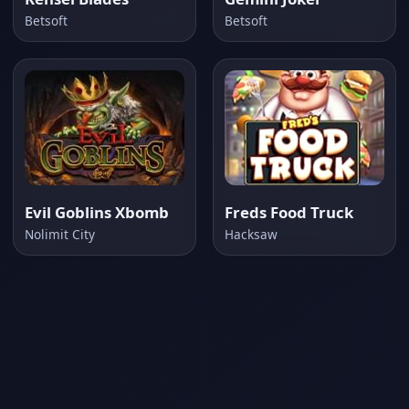
Betsoft
Betsoft
Evil Goblins Xbomb
Freds Food Truck
Nolimit City
Hacksaw