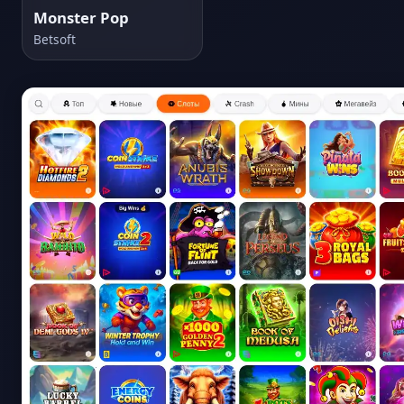
Monster Pop
Betsoft