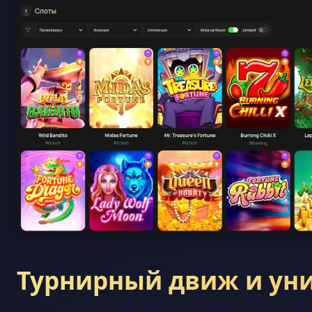
Турнирный движ и ун