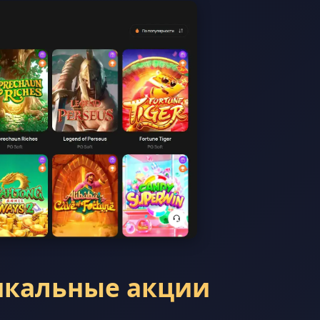
икальные акции