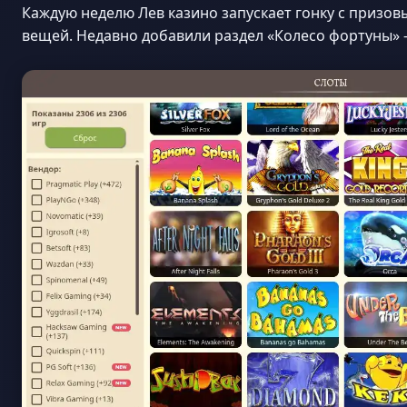
Каждую неделю Лев казино запускает гонку с призов
вещей. Недавно добавили раздел «Колесо фортуны» 