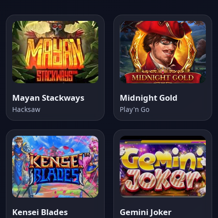
Mayan Stackways
Midnight Gold
Hacksaw
Play'n Go
Kensei Blades
Gemini Joker