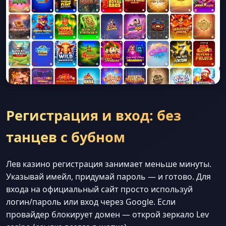
Регистрация и вход: без
танцев с бубном
Лев казино регистрация занимает меньше минуты.
Указывай имейл, придумай пароль — и готово. Для
входа на официальный сайт просто используй
логин/пароль или вход через Google. Если
провайдер блокирует домен — открой зеркало Lev