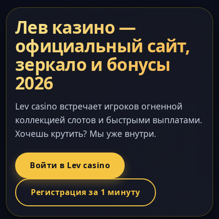
Лев казино —
официальный сайт,
зеркало и бонусы
2026
Lev casino встречает игроков огненной
коллекцией слотов и быстрыми выплатами.
Хочешь крутить? Мы уже внутри.
Войти в Lev casino
Регистрация за 1 минуту