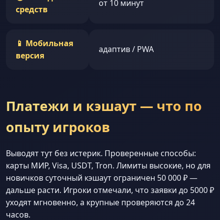
от 10 минут
средств
📱 Мобильная
адаптив / PWA
версия
Платежи и кэшаут — что по
опыту игроков
Выводят тут без истерик. Проверенные способы:
карты МИР, Visa, USDT, Tron. Лимиты высокие, но для
новичков суточный кэшаут ограничен 50 000 ₽ —
дальше расти. Игроки отмечали, что заявки до 5000 ₽
уходят мгновенно, а крупные проверяются до 24
часов.